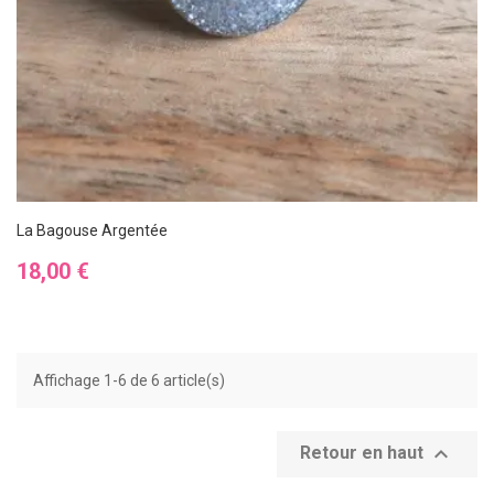
La Bagouse Argentée
Prix
18,00 €
Affichage 1-6 de 6 article(s)

Retour en haut