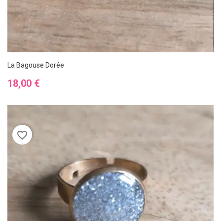
La Bagouse Dorée
Prix
18,00 €
favorite_border