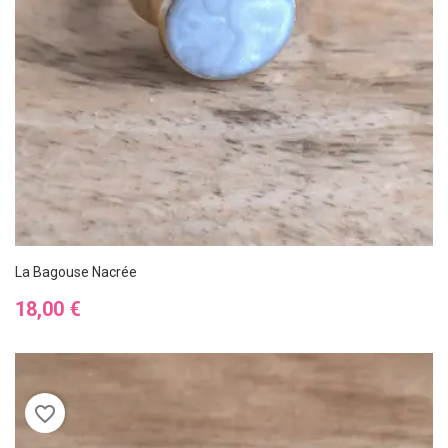
La Bagouse Nacrée
Prix
18,00 €
favorite_border