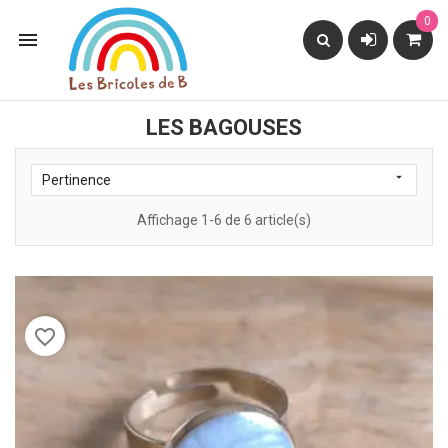
0

LES BAGOUSES

Pertinence
Affichage 1-6 de 6 article(s)
favorite_border