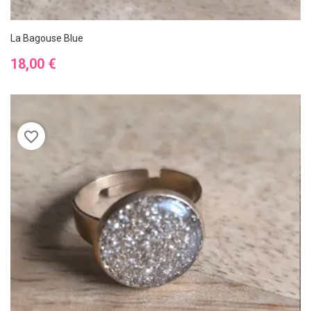
La Bagouse Blue
Prix
18,00 €
favorite_border