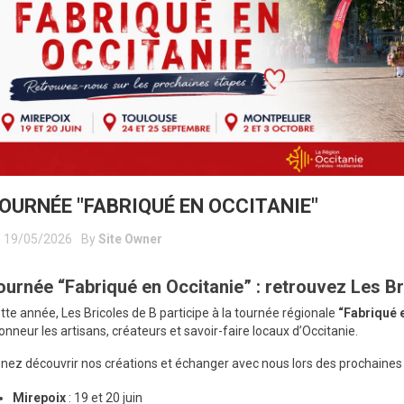
abrication de
Foire Internationale de
GROP,
Toulouse
éphé
s mois à la Halle
Du 15 au 19 avril, venez nous
Le Pop-
OURNÉE "FABRIQUÉ EN OCCITANIE"
e Launaguet
retrouver au MEET de Toulouse
26 mai a
19/05/2026
By
Site Owner
lus
En savoir plus
En savo
ournée “Fabriqué en Occitanie” : retrouvez Les Br
tte année, Les Bricoles de B participe à la tournée régionale
“Fabriqué 
honneur les artisans, créateurs et savoir-faire locaux d’Occitanie.
nez découvrir nos créations et échanger avec nous lors des prochaines 
Mirepoix
: 19 et 20 juin