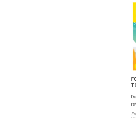
F
T
Du
re
En