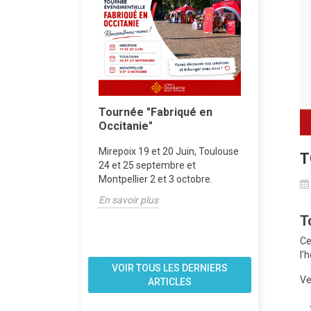
ication de
Tournée "Fabriqué en
Atelier f
alle de la
Occitanie"
bijoux
e
Mirepoix 19 et 20 Juin, Toulouse
RDV tous le
T
atrice de couleurs
24 et 25 septembre et
créative d
s Les Bricoles de B,
Montpellier 2 et 3 octobre.
En savoir p
n atelier où vous
En savoir plus
.
T
Ce
l’
VOIR TOUS LES DERNIERS
Ve
ARTICLES