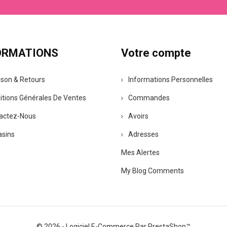
ORMATIONS
Votre compte
ison & Retours
Informations Personnelles
itions Générales De Ventes
Commandes
actez-Nous
Avoirs
sins
Adresses
Mes Alertes
My Blog Comments
© 2026 - Logiciel E-Commerce Par PrestaShop™