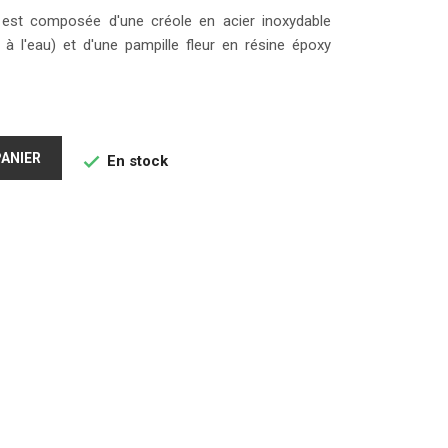
s est composée d'une créole en acier inoxydable
e à l'eau) et d'une pampille fleur en résine époxy
PANIER
En stock
