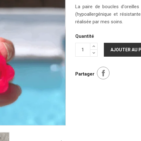
La paire de boucles d'oreille
(hypoallergénique et résistant
réalisée par mes soins.
Quantité
AJOUTER AU 
Partager