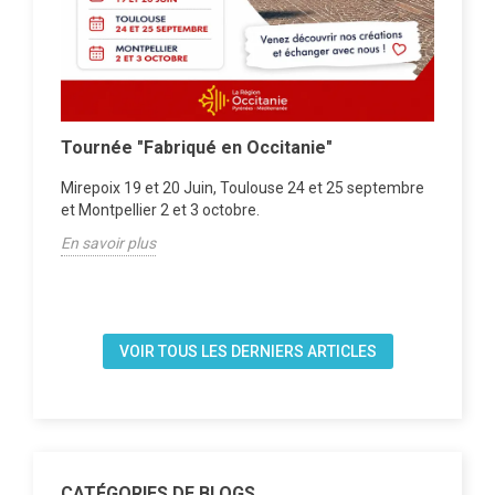
la
Tournée "Fabriqué en Occitanie"
Ate
Mirepoix 19 et 20 Juin, Toulouse 24 et 25 septembre
RDV
Les
et Montpellier 2 et 3 octobre.
En s
En savoir plus
VOIR TOUS LES DERNIERS ARTICLES
CATÉGORIES DE BLOGS