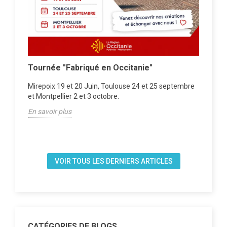
la
Tournée "Fabriqué en Occitanie"
Ate
Mirepoix 19 et 20 Juin, Toulouse 24 et 25 septembre
RDV
Les
et Montpellier 2 et 3 octobre.
En s
En savoir plus
VOIR TOUS LES DERNIERS ARTICLES
CATÉGORIES DE BLOGS